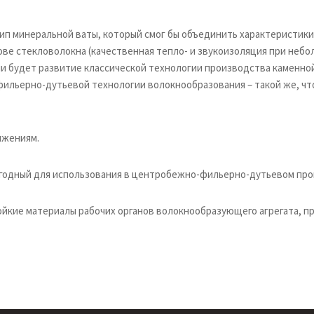
тип минеральной ваты, который смог бы объединить характеристик
ове стекловолокна (качественная тепло- и звукоизоляция при небо
чи будет развитие классической технологии производства каменной
ильерно-дутьевой технологии волокнообразования – такой же, чт
ижениям.
игодный для использования в центробежно-фильерно-дутьевом про
йкие материалы рабочих органов волокнообразующего агрегата, п